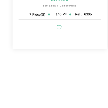
dont 5,85% TTC d'honoraires
140
M²
Réf :
6395
7
Pièce(s)