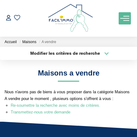
ACCUEIL
Accueil
Maisons
A vendre
ACHETER
Modifier les critères de recherche
Localisation
Type de bien
Localisation
Maison
ESTIMATION
Maisons a vendre
Surface min
Budget max
NOTRE AGENCE
Nous n'avons pas de biens à vous proposer dans la catégorie Maisons
Plus de critères
Créer une alerte
A vendre pour le moment , plusieurs options s'offrent à vous :
Qui Sommes Nous
Re-soumettre la recherche avec moins de critères.
Notre Équipe
Transmettez-nous votre demande
Nos Services
Nos Actualités