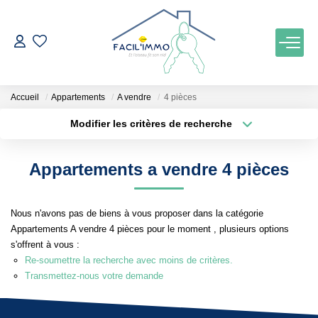
ACCUEIL
Accueil
Appartements
A vendre
4 pièces
ACHETER
Modifier les critères de recherche
Localisation
Type de bien
Localisation
Maison
ESTIMATION
Appartements a vendre 4 pièces
Surface min
Budget max
NOTRE AGENCE
Nous n'avons pas de biens à vous proposer dans la catégorie
Plus de critères
Créer une alerte
Appartements A vendre 4 pièces pour le moment , plusieurs options
Qui Sommes Nous
s'offrent à vous :
Notre Équipe
Re-soumettre la recherche avec moins de critères.
Transmettez-nous votre demande
Nos Services
Nos Actualités