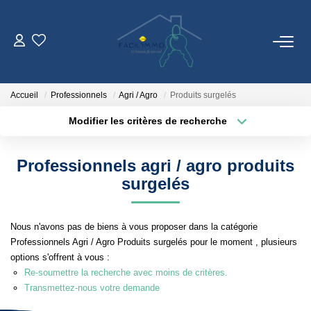
ACCUEIL
Accueil
Professionnels
Agri / Agro
Produits surgelés
ACHETER
Modifier les critères de recherche
Localisation
Type de bien
Surface min
Budget max
ESTIMATION
Professionnels agri / agro produits
surgelés
Plus de critères
Créer une alerte
NOTRE AGENCE
Qui Sommes Nous
Nous n'avons pas de biens à vous proposer dans la catégorie
Professionnels Agri / Agro Produits surgelés pour le moment , plusieurs
Notre Équipe
options s'offrent à vous :
Nos Services
Re-soumettre la recherche avec moins de critères.
Transmettez-nous votre demande
Nos Actualités