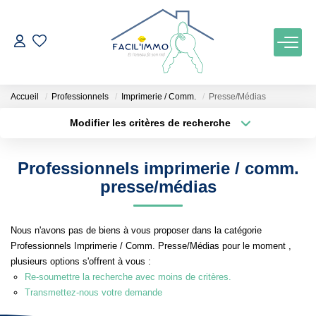
ACCUEIL
Accueil
Professionnels
Imprimerie / Comm.
Presse/Médias
ACHETER
Modifier les critères de recherche
Localisation
Type de bien
Localisation
Maison
ESTIMATION
Professionnels imprimerie / comm.
Surface min
Budget max
presse/médias
NOTRE AGENCE
Plus de critères
Créer une alerte
Nous n'avons pas de biens à vous proposer dans la catégorie
Qui Sommes Nous
Professionnels Imprimerie / Comm. Presse/Médias pour le moment ,
Notre Équipe
plusieurs options s'offrent à vous :
Re-soumettre la recherche avec moins de critères.
Nos Services
Transmettez-nous votre demande
Nos Actualités