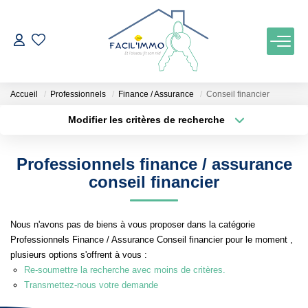
ACCUEIL
Accueil
Professionnels
Finance / Assurance
Conseil financier
ACHETER
Modifier les critères de recherche
Localisation
Type de bien
Localisation
Maison
ESTIMATION
Professionnels finance / assurance
Surface min
Budget max
conseil financier
NOTRE AGENCE
Plus de critères
Créer une alerte
Nous n'avons pas de biens à vous proposer dans la catégorie
Qui Sommes Nous
Professionnels Finance / Assurance Conseil financier pour le moment ,
Notre Équipe
plusieurs options s'offrent à vous :
Re-soumettre la recherche avec moins de critères.
Nos Services
Transmettez-nous votre demande
Nos Actualités