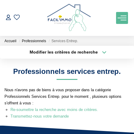
ACCUEIL
Accueil
Professionnels
Services Entrep.
ACHETER
Modifier les critères de recherche
Localisation
Type de bien
Localisation
Maison
ESTIMATION
Professionnels services entrep.
Surface min
Budget max
NOTRE AGENCE
Nous n'avons pas de biens à vous proposer dans la catégorie
Plus de critères
Créer une alerte
Professionnels Services Entrep. pour le moment , plusieurs options
Qui Sommes Nous
s'offrent à vous :
Notre Équipe
Re-soumettre la recherche avec moins de critères.
Transmettez-nous votre demande
Nos Services
Nos Actualités