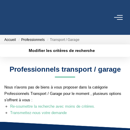
ACCUEIL
Accueil
Professionnels
Transport / Garage
ACHETER
Modifier les critères de recherche
Localisation
Type de bien
Surface min
Budget max
ESTIMATION
Professionnels transport / garage
Plus de critères
Créer une alerte
NOTRE AGENCE
Nous n'avons pas de biens à vous proposer dans la catégorie
Qui Sommes Nous
Professionnels Transport / Garage pour le moment , plusieurs options
s'offrent à vous :
Notre Équipe
Re-soumettre la recherche avec moins de critères.
Nos Services
Transmettez-nous votre demande
Nos Actualités