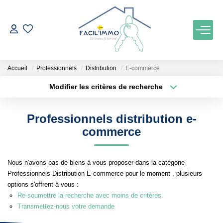
ACCUEIL
Accueil
Professionnels
Distribution
E-commerce
ACHETER
Modifier les critères de recherche
Localisation
Type de bien
Localisation
Maison
ESTIMATION
Professionnels distribution e-
Surface min
Budget max
commerce
NOTRE AGENCE
Plus de critères
Créer une alerte
Nous n'avons pas de biens à vous proposer dans la catégorie
Qui Sommes Nous
Professionnels Distribution E-commerce pour le moment , plusieurs
Notre Équipe
options s'offrent à vous :
Re-soumettre la recherche avec moins de critères.
Nos Services
Transmettez-nous votre demande
Nos Actualités