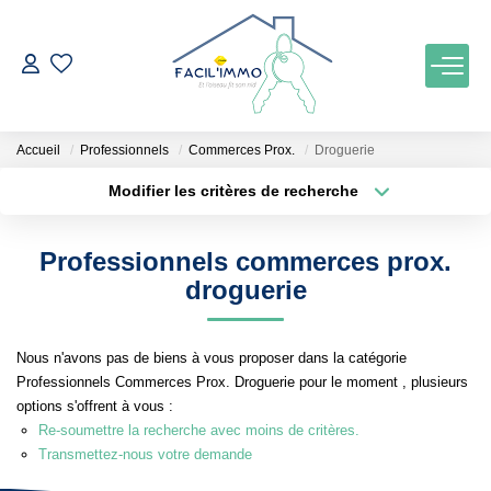
ACCUEIL
Accueil
Professionnels
Commerces Prox.
Droguerie
ACHETER
Modifier les critères de recherche
Localisation
Type de bien
Localisation
Maison
ESTIMATION
Professionnels commerces prox.
Surface min
Budget max
droguerie
NOTRE AGENCE
Plus de critères
Créer une alerte
Nous n'avons pas de biens à vous proposer dans la catégorie
Qui Sommes Nous
Professionnels Commerces Prox. Droguerie pour le moment , plusieurs
Notre Équipe
options s'offrent à vous :
Re-soumettre la recherche avec moins de critères.
Nos Services
Transmettez-nous votre demande
Nos Actualités