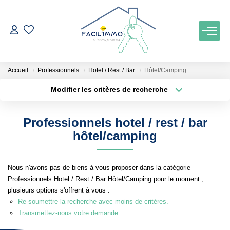
ACCUEIL
Accueil
Professionnels
Hotel / Rest / Bar
Hôtel/Camping
ACHETER
Modifier les critères de recherche
Localisation
Type de bien
Localisation
Maison
ESTIMATION
Professionnels hotel / rest / bar
Surface min
Budget max
hôtel/camping
NOTRE AGENCE
Plus de critères
Créer une alerte
Nous n'avons pas de biens à vous proposer dans la catégorie
Qui Sommes Nous
Professionnels Hotel / Rest / Bar Hôtel/Camping pour le moment ,
Notre Équipe
plusieurs options s'offrent à vous :
Re-soumettre la recherche avec moins de critères.
Nos Services
Transmettez-nous votre demande
Nos Actualités