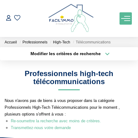
ACCUEIL
Accueil
Professionnels
High-Tech
Télécommunications
ACHETER
Modifier les critères de recherche
Localisation
Type de bien
Localisation
Maison
ESTIMATION
Professionnels high-tech
Surface min
Budget max
télécommunications
NOTRE AGENCE
Plus de critères
Créer une alerte
Nous n'avons pas de biens à vous proposer dans la catégorie
Qui Sommes Nous
Professionnels High-Tech Télécommunications pour le moment ,
Notre Équipe
plusieurs options s'offrent à vous :
Re-soumettre la recherche avec moins de critères.
Nos Services
Transmettez-nous votre demande
Nos Actualités