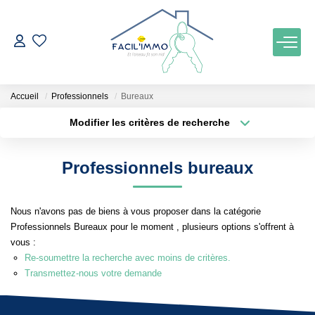
ACCUEIL
Accueil
Professionnels
Bureaux
ACHETER
Modifier les critères de recherche
Localisation
Type de bien
Localisation
Maison
ESTIMATION
Professionnels bureaux
Surface min
Budget max
NOTRE AGENCE
Nous n'avons pas de biens à vous proposer dans la catégorie
Plus de critères
Créer une alerte
Professionnels Bureaux pour le moment , plusieurs options s'offrent à
Qui Sommes Nous
vous :
Notre Équipe
Re-soumettre la recherche avec moins de critères.
Transmettez-nous votre demande
Nos Services
Nos Actualités