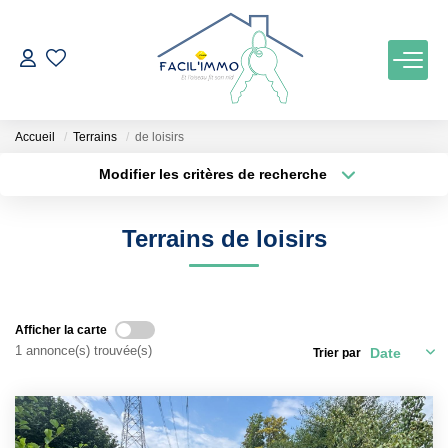
ACCUEIL
Accueil
Terrains
de loisirs
ACHETER
Modifier les critères de recherche
Localisation
Type de bien
Localisation
Maison
ESTIMATION
Terrains de loisirs
Surface min
Budget max
NOTRE AGENCE
Plus de critères
Créer une alerte
Qui Sommes Nous
Afficher la carte
1 annonce(s) trouvée(s)
Trier par
Notre Équipe
Nos Services
Nos Actualités