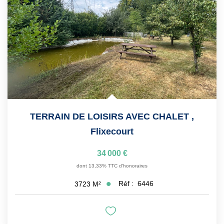
BIENS VENDUS
CONTACT
TERRAIN DE LOISIRS AVEC CHALET
,
Flixecourt
34 000 €
dont 13,33% TTC d'honoraires
Réf :
6446
3723
M²