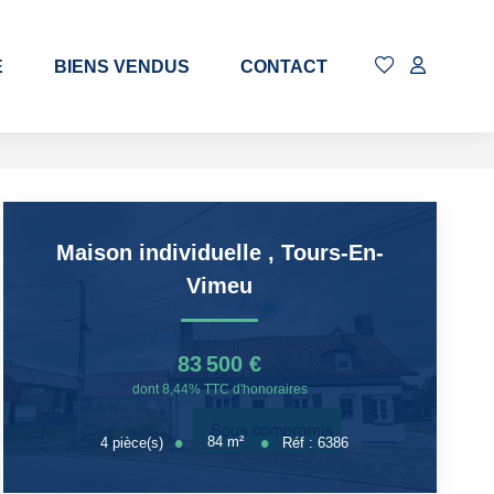
E
BIENS VENDUS
CONTACT
Maison individuelle
,
Tours-En-
Vimeu
83 500 €
dont 8,44% TTC d'honoraires
84
m²
4
pièce(s)
Réf :
6386