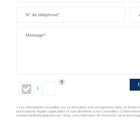
N° de téléphone*
Message*
E
« Les informations recueillies sur ce formulaire sont enregistrées dans un fichie
prescriptions légales applicables et sont destinées à nos conseillers Conformémen
contact.facilimmo@gmail.com. Nous vous informons de l'existence de la liste d'opp