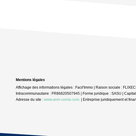
Mentions légales
Affichage des informations légales : Facil'Immo | Raison sociale : FL
Intracommunautaire : FR86820507945 | Forme juridique : SASU | Capita
Adresse du site :
www.anm-conso.com.
|
Entreprise juridiquement et fin