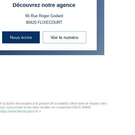
Découvrez notre agence
66 Rue Roger Godard
80420
FLIXECOURT
Nous écrire
Voir le numéro
la durée nécessaire à la gestion de la relation client dans le respect des
vous concernant et les faire rectifier en contactant FACIL'IMMO
https://www.bloctel.gouv.fr/
»