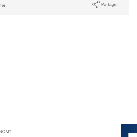
Partager
mer
NOM*