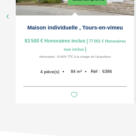
Maison individuelle
,
Tours-en-vimeu
83 500 €
Honoraires inclus
|
77 001 €
Honoraires
|
non inclus
Honoraires : 8,44% TTC à la charge de l'acquéreur
84
m²
Réf :
6386
4
pièce(s)