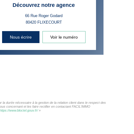
Découvrez notre agence
66 Rue Roger Godard
80420
FLIXECOURT
Nous écrire
Voir le numéro
la durée nécessaire à la gestion de la relation client dans le respect des
vous concernant et les faire rectifier en contactant FACIL'IMMO
https://www.bloctel.gouv.fr/
»