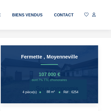
E
BIENS VENDUS
CONTACT
Fermette
,
Moyenneville
107 000 €
dont 7% TTC d'honoraires
88
m²
4
pièce(s)
Réf :
6254