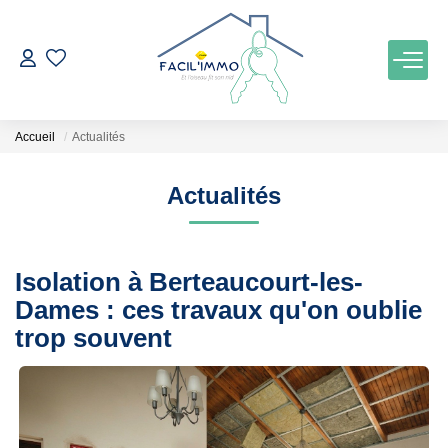
ACCUEIL
Accueil
Actualités
ACHETER
Actualités
ESTIMATION
Isolation à Berteaucourt-les-
NOTRE AGENCE
Dames : ces travaux qu'on oublie
Qui Sommes Nous
trop souvent
Notre Équipe
Nos Services
Nos Actualités